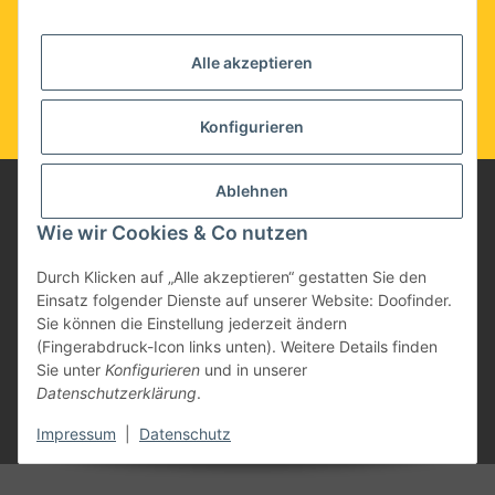
Alle akzeptieren
Konfigurieren
Ablehnen
Wie wir Cookies & Co nutzen
Informationen
Durch Klicken auf „Alle akzeptieren“ gestatten Sie den
Einsatz folgender Dienste auf unserer Website: Doofinder.
Gesetzliche Informationen
Sie können die Einstellung jederzeit ändern
(Fingerabdruck-Icon links unten). Weitere Details finden
Sie unter
Konfigurieren
und in unserer
SSL-gesicherte Verbindung
Datenschutzerklärung
.
Ihre Daten sind bei uns geschützt
* Alle Preise inkl. gesetzlicher USt., zzgl.
Versand
Impressum
|
Datenschutz