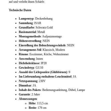
auf und verleiht ihnen Schärfe.
Technische Daten
Lampentyp
: Deckenbehang
Sammlung
: ISAR
Grundfarbe
: Schwarz-Gold
Basismaterial
: Metall
Montagemethode
: Aufputzmontage
Höhenverstellung
: NEIN
Einstellung des Beleuchtungswinkels
: NEIN
Arrangement-Stil
: Klassisch, Modern
Räume
: Esszimmer, Küche, Wohnzimmer
Anwendung
: Innen
Dichtheitsklasse
: IP20
Gewindetyp
: GU10
Anzahl der Lichtpunkte (Glühbirnen)
: 9
Im Lieferumfang enthaltene Leuchtmittel
: JA
Netzspannung
: 230V
Dimmbar
: JA
Inhalt des Pakets
: Bedienungsanleitung, Dübel, Lampe
Garantie
: 2 Jahre
Abmessungen
:
Höhe
: 113,5 cm
Breite
: 179 cm