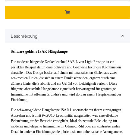
Beschreibung
Schwarz-goldene ISAR-Hängelampe
Die moderne hängende Deckenleuchte ISAR L von Light Prestige ist ein
perfektes Beispiel dafür, dass Schwarz und Gold eine luxuriöse Kombination
darstellen. Das Design basiert auf einem minimalistischen Skelett aus zwei
senkrechten Linien, die sich in einem Punkt schneiden, ergänzt durch eine
dünnere Linie, die Stabilität und ein Gefühl von Leichtigkeit verleiht. Diese
filigrane, aber stabile Hängelampe eignet sich hervorragend für geräumige
Innenräume mit offenem Grundriss und wird dort zu einem Hauptelement der
Einrichtung.
Die schwarz-goldene Hängelampe ISAR L überrascht mit ihrem einzigartigen
Aussehen und ist mit 9xGU10-Leuchtmittel ausgestattet, was eine effektive
Beleuchtung großer Bereiche ermöglicht. Ideal als zentrale Beleuchtung für
moderne und elegante Innenräume im Glamour-Stil oder als kontrastierendes
Detail in anderen Einrichtungsstilen, bricht sie monothematische Arrangements